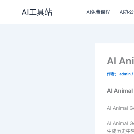
跳
AI工具站
至
AI免费课程
AI办公
内
容
AI A
作者：
admin
/
AI Anima
AI Anim
AI Anim
生成历史中