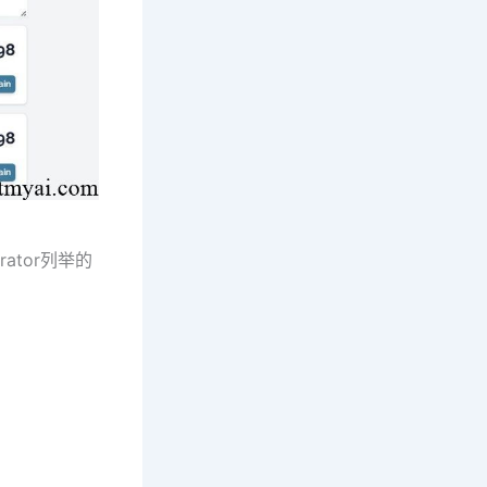
ator列举的
。