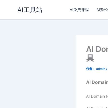
跳
AI工具站
至
AI免费课程
AI办公
内
容
AI D
具
作者：
admin
/
AI Domai
AI Doma