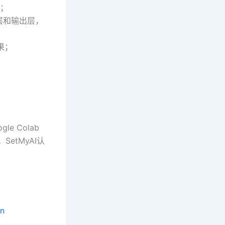
集；
层和输出层，
果；
 Colab
SetMyAI认
on