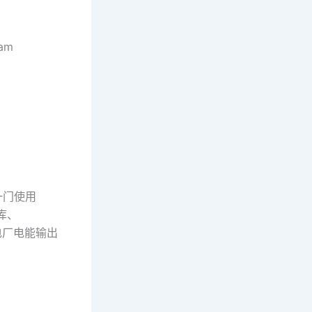
eam
）是一门使用
库、
于电厂电能输出