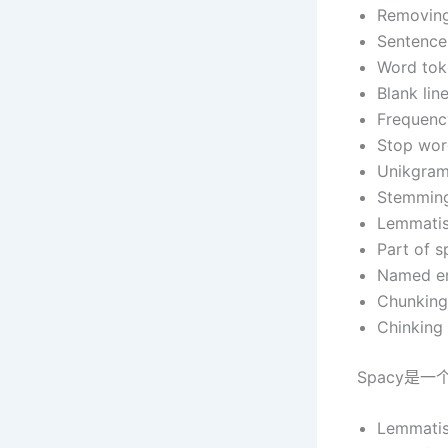
Removing
Sentence
Word tok
Blank lin
Frequency
Stop wor
Unikgram
Stemmin
Lemmatis
Part of 
Named en
Chunking
Chinking
Spacy是
Lemmatis