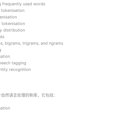
 frequently used words
 tokenisation
enisation
e tokenisation
 distribution
ds
s, bigrams, trigrams, and ngrams
g
ation
speech tagging
tity recognition
一个自然语言处理的新库，它包括：
ation