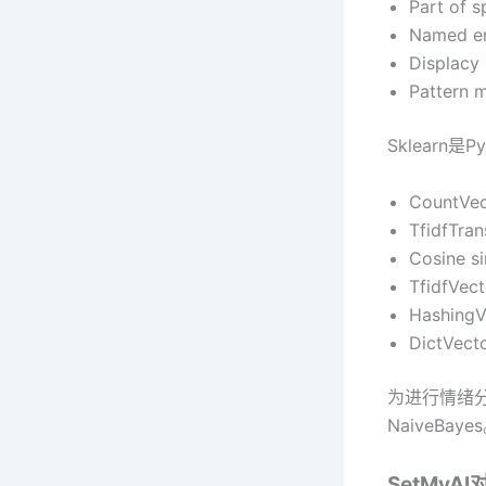
Part of 
Named en
Displacy
Pattern 
Sklearn
CountVec
TfidfTra
Cosine si
TfidfVect
HashingV
DictVecto
为进行情绪分
NaiveBaye
SetMyAI