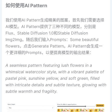
如何使用AI Pattern
我们使用AI Pattern生成精美的图案，首先我们需要选择
AI模型。AI Pattern提供了三种不同的模型，分别是
Flux、Stable Diffusion 1.0和Stable Diffusion
Img2Img。随后我们输入Prompts：Some beautiful
flowers，点击Generate Pattern。AI Pattern会生成一
个更详细的Prompts，以便提高模型的输出结果：
A seamless pattern featuring lush flowers in a
whimsical watercolor style, with a vibrant palette of
pastel pink, sunshine yellow, and soft green, filled
with intricate details and subtle texture, glowing with
subtle warmth and fragility.