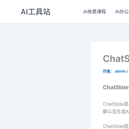
跳
AI工具站
至
AI免费课程
AI办公
内
容
Chat
作者：
admin
/
ChatSli
ChatSli
解以及生成A
ChatSli