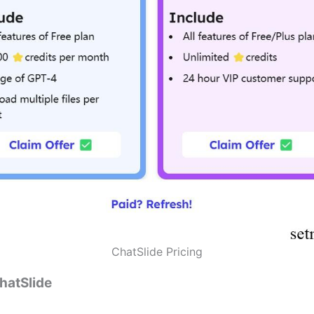
ChatSlide Pricing
tSlide