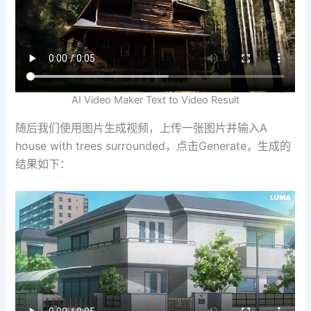
AI Video Maker Text to Video Result
随后我们使用图片生成视频，上传一张图片并输入A
house with trees surrounded，点击Generate，生成的
结果如下：