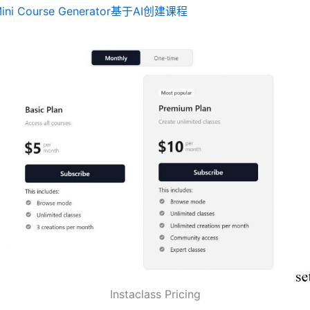
ini Course Generator基于AI创建课程
Instaclass Pricing