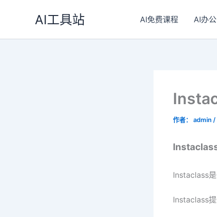
跳
AI工具站
至
AI免费课程
AI办公
内
容
Inst
作者：
admin
/
Instacla
Instac
Instac