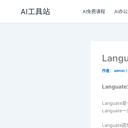
跳
AI工具站
至
AI免费课程
AI办公
内
容
Lang
作者：
admin
/
Languat
Langua
Langua
Langua