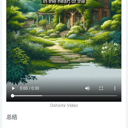
Oshorts Video
总结