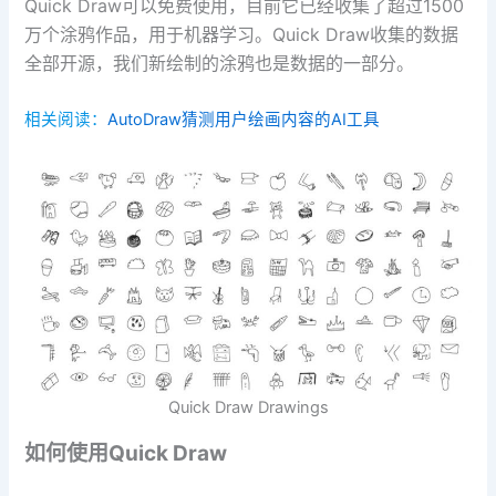
Quick Draw可以免费使用，目前它已经收集了超过1500
万个涂鸦作品，用于机器学习。Quick Draw收集的数据
全部开源，我们新绘制的涂鸦也是数据的一部分。
相关阅读：
AutoDraw猜测用户绘画内容的AI工具
Quick Draw Drawings
如何使用Quick Draw