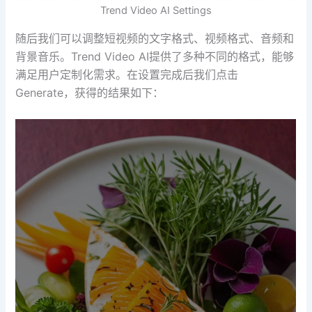
Trend Video AI Settings
随后我们可以调整短视频的文字格式、视频格式、音频和
背景音乐。Trend Video AI提供了多种不同的格式，能够
满足用户定制化需求。在设置完成后我们点击
Generate，获得的结果如下：