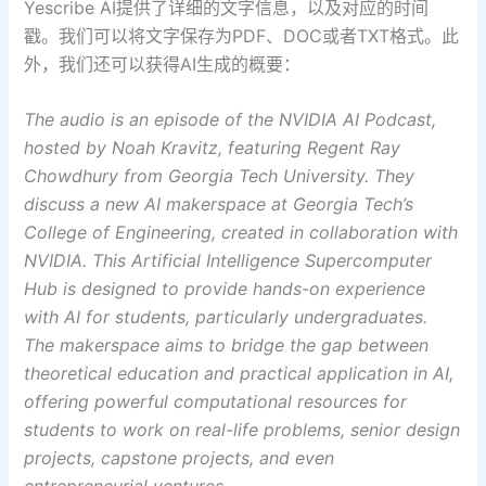
Yescribe AI提供了详细的文字信息，以及对应的时间
戳。我们可以将文字保存为PDF、DOC或者TXT格式。此
外，我们还可以获得AI生成的概要：
The audio is an episode of the NVIDIA AI Podcast,
hosted by Noah Kravitz, featuring Regent Ray
Chowdhury from Georgia Tech University. They
discuss a new AI makerspace at Georgia Tech’s
College of Engineering, created in collaboration with
NVIDIA. This Artificial Intelligence Supercomputer
Hub is designed to provide hands-on experience
with AI for students, particularly undergraduates.
The makerspace aims to bridge the gap between
theoretical education and practical application in AI,
offering powerful computational resources for
students to work on real-life problems, senior design
projects, capstone projects, and even